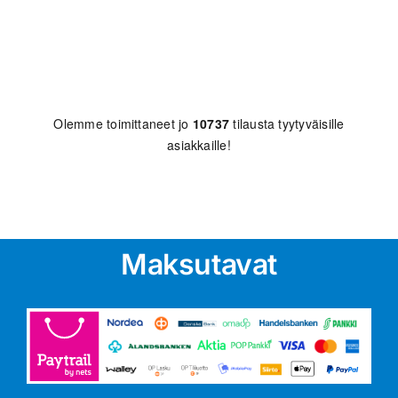
Olemme toimittaneet jo
10737
tilausta tyytyväisille
asiakkaille!
Maksutavat