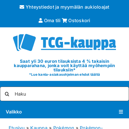
Skip
Yhteystiedot ja myymälän aukioloajat
to
content
Oma tili
Ostoskori
Saat yli 30 euron tilauksista 4 % takaisin
kaupparahana, jonka voit käyttää myöhempiin
tilauksiin*
*
Lue kanta-asiakasohjelman ehdot täältä
Etsi
...
Valikko
Pokémon
Etusivu
»
Kauppa
»
Pokémon
»
Pokémon-