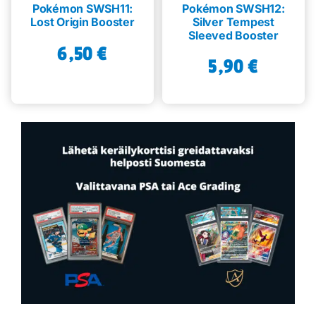
Pokémon SWSH11:
Pokémon SWSH12:
Lost Origin Booster
Silver Tempest
Sleeved Booster
6,50
€
5,90
€