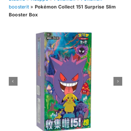
boosterit
»
Pokémon Collect 151 Surprise Slim
Muut keräilykortit
Booster Box
Tarvikkeet
Blind Boksit
Ennakot
Greidatut kortit
Irtokortit
Rip & Ship
Greidauspalvelu