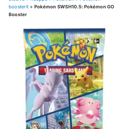
boosterit
»
Pokémon SWSH10.5: Pokémon GO
Muut keräilykortit
Booster
Tarvikkeet
Blind Boksit
Ennakot
Greidatut kortit
Irtokortit
Rip & Ship
Greidauspalvelu