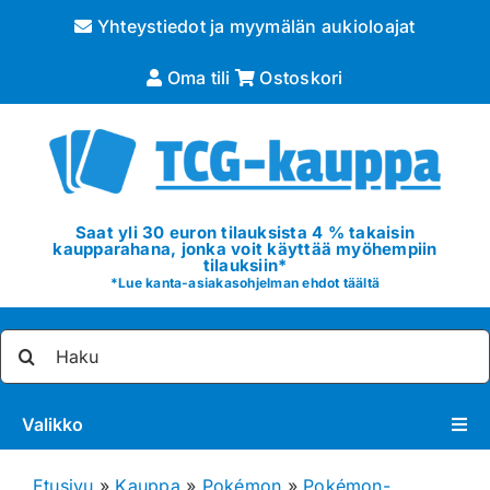
Skip
Yhteystiedot ja myymälän aukioloajat
to
content
Oma tili
Ostoskori
Saat yli 30 euron tilauksista 4 % takaisin
kaupparahana, jonka voit käyttää myöhempiin
tilauksiin*
*
Lue kanta-asiakasohjelman ehdot täältä
Etsi
...
Valikko
Pokémon
Etusivu
»
Kauppa
»
Pokémon
»
Pokémon-