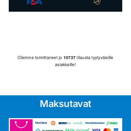
Olemme toimittaneet jo
10737
tilausta tyytyväisille
asiakkaille!
Maksutavat