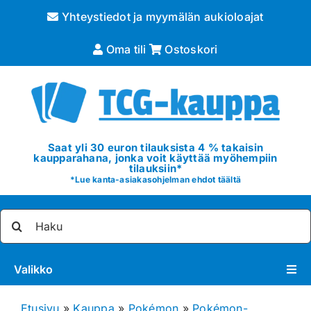
Skip
Yhteystiedot ja myymälän aukioloajat
to
content
Oma tili
Ostoskori
Saat yli 30 euron tilauksista 4 % takaisin
kaupparahana, jonka voit käyttää myöhempiin
tilauksiin*
*
Lue kanta-asiakasohjelman ehdot täältä
Etsi
...
Valikko
Pokémon
Etusivu
»
Kauppa
»
Pokémon
»
Pokémon-