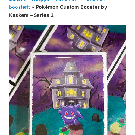
boosterit
»
Pokémon Custom Booster by
Muut keräilykortit
Kaskem – Series 2
Tarvikkeet
Blind Boksit
Ennakot
Greidatut kortit
Irtokortit
Rip & Ship
Greidauspalvelu