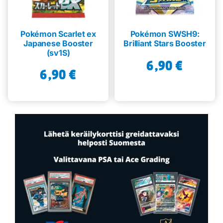
Pokémon Scarlet ex
Pokémon SWSH9:
Japanese Booster
Brilliant Stars Booster
(sv1S)
6,90
€
6,90
€