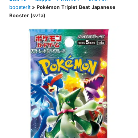
boosterit
»
Pokémon Triplet Beat Japanese
Muut keräilykortit
Booster (sv1a)
Tarvikkeet
Blind Boksit
Ennakot
Greidatut kortit
Irtokortit
Rip & Ship
Greidauspalvelu