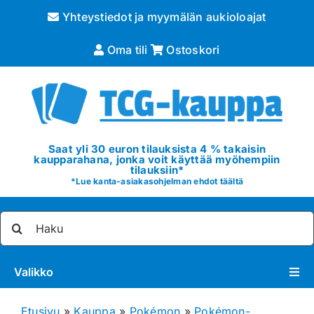
Skip
Yhteystiedot ja myymälän aukioloajat
to
content
Oma tili
Ostoskori
Saat yli 30 euron tilauksista 4 % takaisin
kaupparahana, jonka voit käyttää myöhempiin
tilauksiin*
*
Lue kanta-asiakasohjelman ehdot täältä
Etsi
...
Valikko
Pokémon
Etusivu
»
Kauppa
»
Pokémon
»
Pokémon-