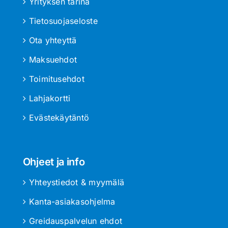
Yrityksen tarina
Tietosuojaseloste
Ota yhteyttä
Maksuehdot
Toimitusehdot
Lahjakortti
Evästekäytäntö
Ohjeet ja info
Yhteystiedot & myymälä
Kanta-asiakasohjelma
Greidauspalvelun ehdot