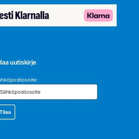
ilaa uutiskirje
ähköpostiosoite: