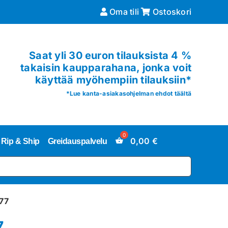
Oma tili
Ostoskori
Saat yli 30 euron tilauksista 4 %
takaisin kaupparahana, jonka voit
käyttää myöhempiin tilauksiin*
*
Lue kanta-asiakasohjelman ehdot täältä
0,00
€
Rip & Ship
Greidauspalvelu
77
7