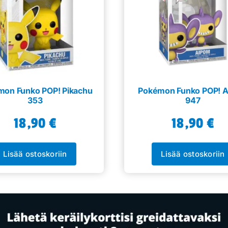
on Funko POP! Pikachu
Pokémon Funko POP! 
353
947
18,90
€
18,90
€
Lisää ostoskoriin
Lisää ostoskoriin