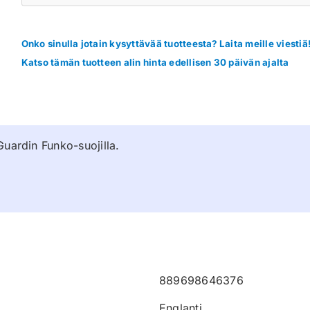
Onko sinulla jotain kysyttävää tuotteesta? Laita meille viestiä
Katso tämän tuotteen alin hinta edellisen 30 päivän ajalta
Guardin Funko-suojilla.
889698646376
Englanti