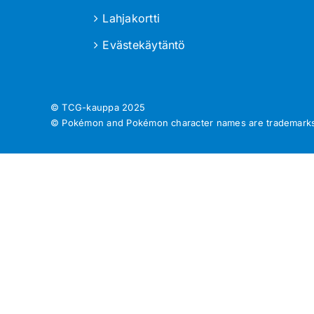
Lahjakortti
Evästekäytäntö
© TCG-kauppa
2025
© Pokémon and Pokémon character names are trademarks