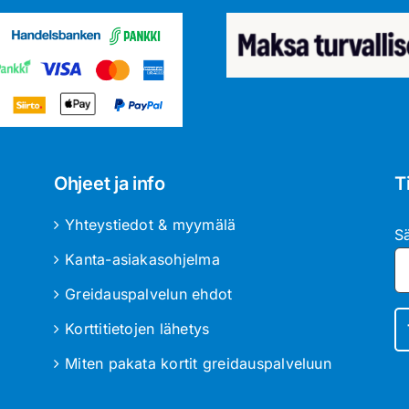
Ohjeet ja info
T
Yhteystiedot & myymälä
S
Kanta-asiakasohjelma
Greidauspalvelun ehdot
Korttitietojen lähetys
Miten pakata kortit greidauspalveluun