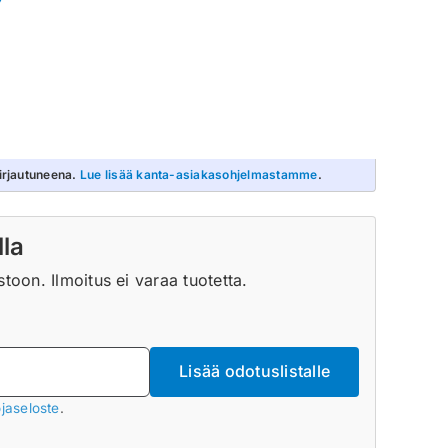
irjautuneena.
Lue lisää kanta-asiakasohjelmastamme
.
lla
oon. Ilmoitus ei varaa tuotetta.
Lisää odotuslistalle
jaseloste
.