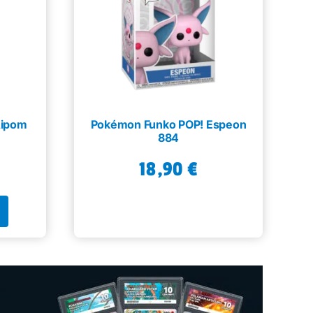
Aipom
Pokémon Funko POP! Espeon
884
18,90
€