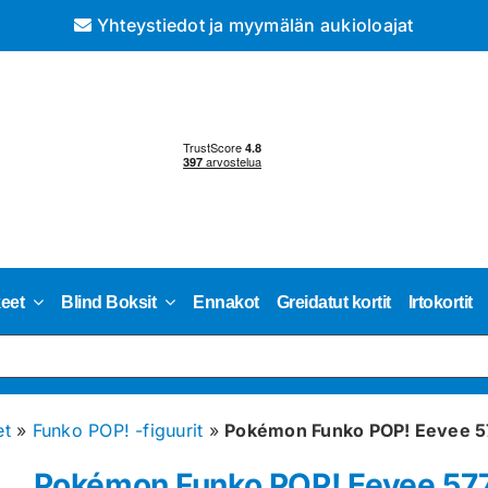
Yhteystiedot ja myymälän aukioloajat
keet
Blind Boksit
Ennakot
Greidatut kortit
Irtokortit
et
»
Funko POP! -figuurit
»
Pokémon Funko POP! Eevee 5
Pokémon Funko POP! Eevee 57