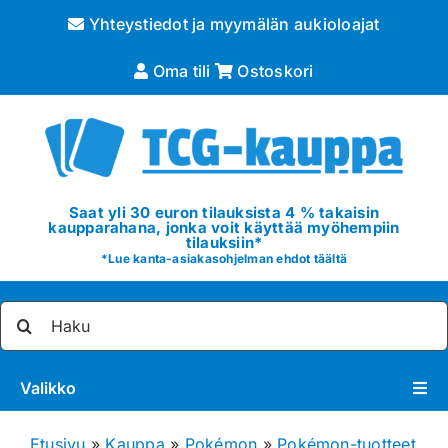
Skip
Yhteystiedot ja myymälän aukioloajat
to
content
Oma tili
Ostoskori
Saat yli 30 euron tilauksista 4 % takaisin
kaupparahana, jonka voit käyttää myöhempiin
tilauksiin*
*
Lue kanta-asiakasohjelman ehdot täältä
Etsi
...
Valikko
Pokémon
Etusivu
»
Kauppa
»
Pokémon
»
Pokémon-tuotteet