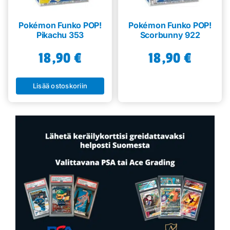
Pokémon Funko POP!
Pokémon Funko POP!
Pikachu 353
Scorbunny 922
18,90
€
18,90
€
Lisää ostoskoriin