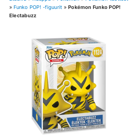
»
Funko POP! -figuurit
»
Pokémon Funko POP!
Muut keräilykortit
Electabuzz
Tarvikkeet
Blind Boksit
Ennakot
Greidatut kortit
Irtokortit
Rip & Ship
Greidauspalvelu