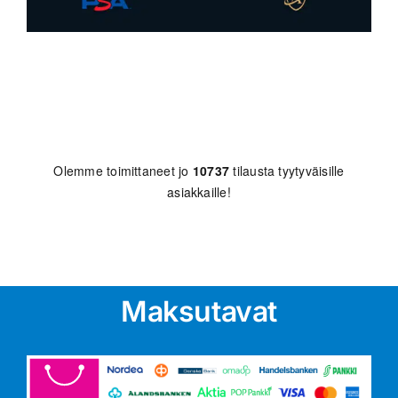
Olemme toimittaneet jo
10737
tilausta tyytyväisille
asiakkaille!
Maksutavat