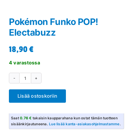
Pokémon Funko POP!
Electabuzz
18,90
€
4 varastossa
Pokémon
Funko
Lisää ostoskoriin
POP!
Electabuzz
määrä
Saat
0.76 €
takaisin kaupparahana kun ostat tämän tuotteen
sisäänkirjautuneena.
Lue lisää kanta-asiakasohjelmastamme
.