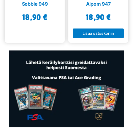
Sobble 949
Aipom 947
18,90
€
18,90
€
Lisää ostoskoriin