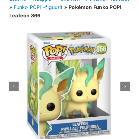
»
Funko POP! -figuurit
»
Pokémon Funko POP!
Muut keräilykortit
Leafeon 866
Tarvikkeet
Blind Boksit
Ennakot
Greidatut kortit
Irtokortit
Rip & Ship
Greidauspalvelu