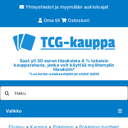
Skip
Yhteystiedot ja myymälän aukioloajat
to
content
Oma tili
Ostoskori
Saat yli 30 euron tilauksista 4 % takaisin
kaupparahana, jonka voit käyttää myöhempiin
tilauksiin*
*
Lue kanta-asiakasohjelman ehdot täältä
Etsi
...
Valikko
Pokémon
Etusivu
»
Kauppa
»
Pokémon
»
Pokémon-tuotteet