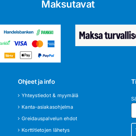
Maksutavat
Ohjeet ja info
T
Yhteystiedot & myymälä
S
Kanta-asiakasohjelma
Greidauspalvelun ehdot
Korttitietojen lähetys