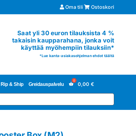
Oma tili
Ostoskori
Saat yli 30 euron tilauksista 4 %
takaisin kaupparahana, jonka voit
käyttää myöhempiin tilauksiin*
*
Lue kanta-asiakasohjelman ehdot täältä
0,00
€
Rip & Ship
Greidauspalvelu
ooster Box (M2)