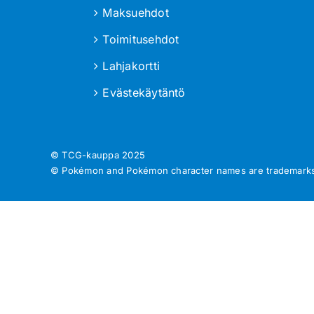
Maksuehdot
Toimitusehdot
Lahjakortti
Evästekäytäntö
© TCG-kauppa
2025
© Pokémon and Pokémon character names are trademarks