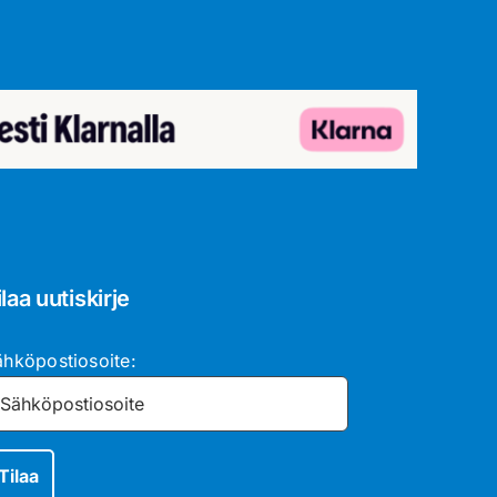
ilaa uutiskirje
ähköpostiosoite: