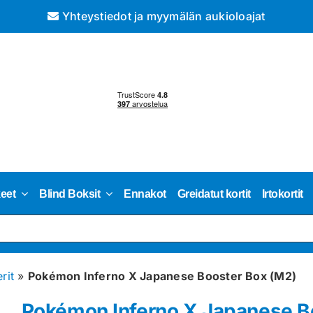
Yhteystiedot ja myymälän aukioloajat
keet
Blind Boksit
Ennakot
Greidatut kortit
Irtokortit
rit
»
Pokémon Inferno X Japanese Booster Box (M2)
Pokémon Inferno X Japanese B