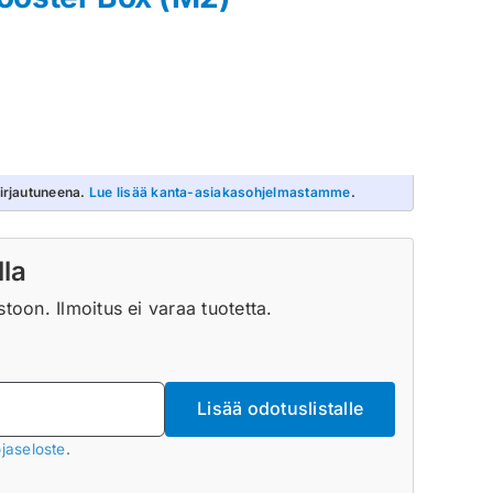
irjautuneena.
Lue lisää kanta-asiakasohjelmastamme
.
lla
oon. Ilmoitus ei varaa tuotetta.
Lisää odotuslistalle
jaseloste
.