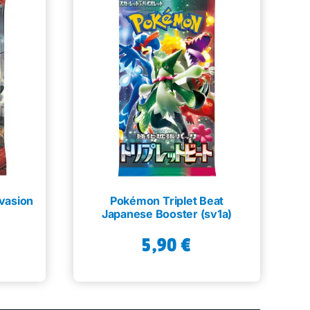
vasion
Pokémon Triplet Beat
Japanese Booster (sv1a)
5,90
€