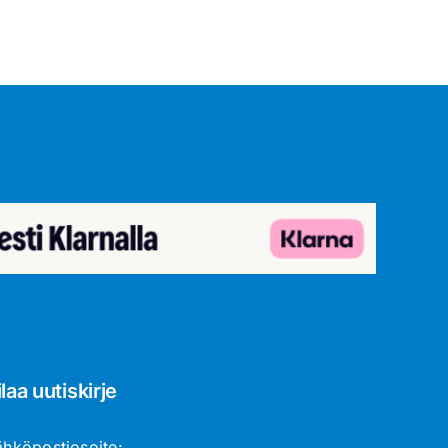
ilaa uutiskirje
ähköpostiosoite: