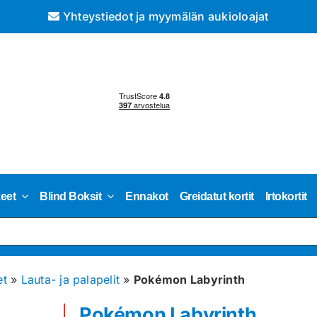
Yhteystiedot ja myymälän aukioloajat
keet
Blind Boksit
Ennakot
Greidatut kortit
Irtokortit
et
»
Lauta- ja palapelit
»
Pokémon Labyrinth
Pokémon Labyrinth