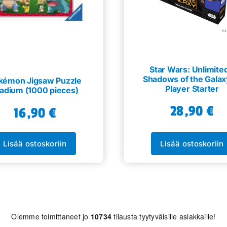
Star Wars: Unlimited
Shadows of the Galax
kémon Jigsaw Puzzle
Player Starter
adium (1000 pieces)
28,90
€
16,90
€
Lisää ostoskoriin
Lisää ostoskoriin
Olemme toimittaneet jo
10734
tilausta tyytyväisille asiakkaille!