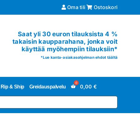
Oma tili
Ostoskori
Saat yli 30 euron tilauksista 4 %
takaisin kaupparahana, jonka voit
käyttää myöhempiin tilauksiin*
*
Lue kanta-asiakasohjelman ehdot täältä
0,00
€
Rip & Ship
Greidauspalvelu