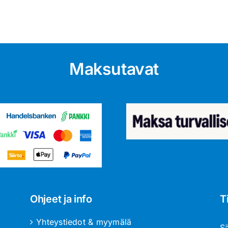
Maksutavat
Ohjeet ja info
T
Yhteystiedot & myymälä
S