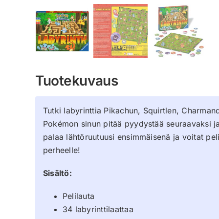
Tuotekuvaus
Tutki labyrinttia Pikachun, Squirtlen, Charman
Pokémon sinun pitää pyydystää seuraavaksi ja 
palaa lähtöruutuusi ensimmäisenä ja voitat peli
perheelle!
Sisältö:
Pelilauta
34 labyrinttilaattaa