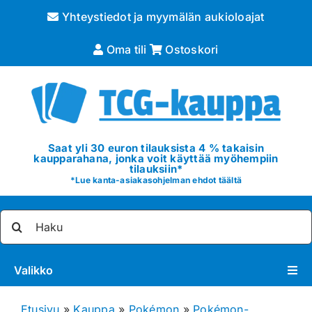
Skip
Yhteystiedot ja myymälän aukioloajat
to
content
Oma tili
Ostoskori
Saat yli 30 euron tilauksista 4 % takaisin
kaupparahana, jonka voit käyttää myöhempiin
tilauksiin*
*
Lue kanta-asiakasohjelman ehdot täältä
Etsi
...
Valikko
Pokémon
Etusivu
»
Kauppa
»
Pokémon
»
Pokémon-