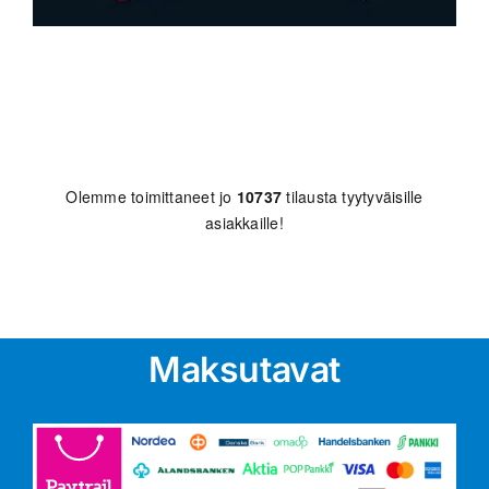
Olemme toimittaneet jo
10737
tilausta tyytyväisille
asiakkaille!
Maksutavat