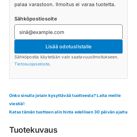
palaa varastoon. Ilmoitus ei varaa tuotetta.
Sähköpostiosoite
Lisää odotuslistalle
Sähköpostia käytetään vain saatavuusilmoitukseen.
Tietosuojaseloste
.
Onko sinulla jotain kysyttävää tuotteesta? Laita meille
viestiä!
Katso tämän tuotteen alin hinta edellisen 30 päivän ajalta
Tuotekuvaus