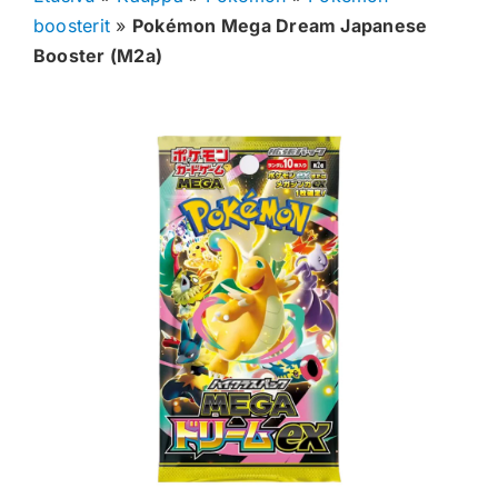
boosterit
»
Pokémon Mega Dream Japanese
Muut keräilykortit
Booster (M2a)
Tarvikkeet
Blind Boksit
Ennakot
Greidatut kortit
Irtokortit
Rip & Ship
Greidauspalvelu