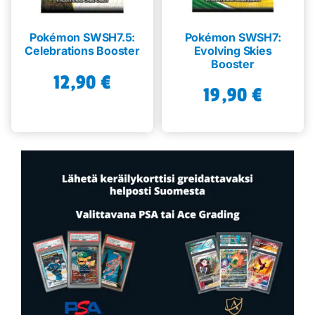
Pokémon SWSH7.5:
Pokémon SWSH7:
Celebrations Booster
Evolving Skies
Booster
12,90
€
19,90
€