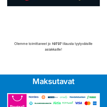
Olemme toimittaneet jo
10737
tilausta tyytyväisille
asiakkaille!
Maksutavat