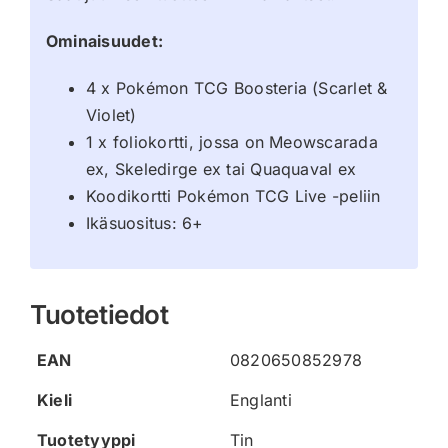
Ominaisuudet:
4 x Pokémon TCG Boosteria (Scarlet &
Violet)
1 x foliokortti, jossa on Meowscarada
ex, Skeledirge ex tai Quaquaval ex
Koodikortti Pokémon TCG Live -peliin
Ikäsuositus: 6+
Tuotetiedot
EAN
0820650852978
Kieli
Englanti
Tuotetyyppi
Tin