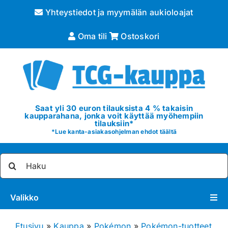
Skip
Yhteystiedot ja myymälän aukioloajat
to
content
Oma tili
Ostoskori
Saat yli 30 euron tilauksista 4 % takaisin
kaupparahana, jonka voit käyttää myöhempiin
tilauksiin*
*
Lue kanta-asiakasohjelman ehdot täältä
Etsi
...
Valikko
Pokémon
Etusivu
»
Kauppa
»
Pokémon
»
Pokémon-tuotteet