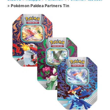
»
Pokémon Paldea Partners Tin
Muut keräilykortit
Tarvikkeet
Blind Boksit
Ennakot
Greidatut kortit
Irtokortit
Rip & Ship
Greidauspalvelu