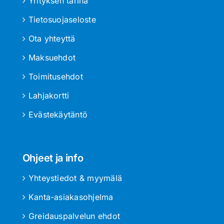
Yrityksen tarina
Tietosuojaseloste
Ota yhteyttä
Maksuehdot
Toimitusehdot
Lahjakortti
Evästekäytäntö
Ohjeet ja info
Yhteystiedot & myymälä
Kanta-asiakasohjelma
Greidauspalvelun ehdot