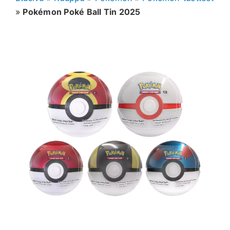
»
Pokémon Poké Ball Tin 2025
Muut keräilykortit
Tarvikkeet
Blind Boksit
Ennakot
Greidatut kortit
Irtokortit
Rip & Ship
Greidauspalvelu