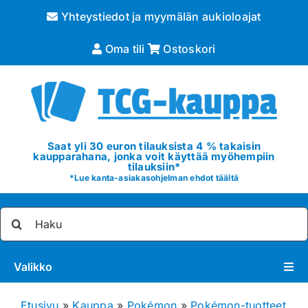
Skip
Yhteystiedot ja myymälän aukioloajat
to
content
Oma tili
Ostoskori
Saat yli 30 euron tilauksista 4 % takaisin
kaupparahana, jonka voit käyttää myöhempiin
tilauksiin*
*
Lue kanta-asiakasohjelman ehdot täältä
Etsi
...
Valikko
Pokémon
Etusivu
»
Kauppa
»
Pokémon
»
Pokémon-tuotteet