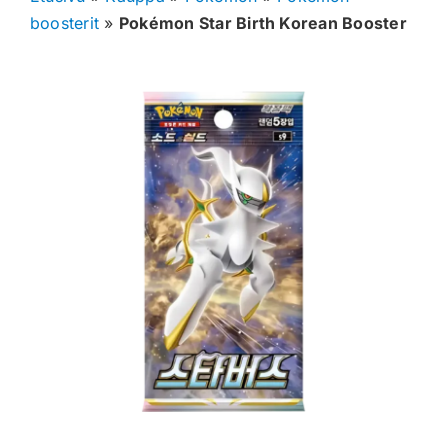
boosterit
»
Pokémon Star Birth Korean Booster
Muut keräilykortit
Tarvikkeet
Blind Boksit
Ennakot
Greidatut kortit
Irtokortit
Rip & Ship
Greidauspalvelu