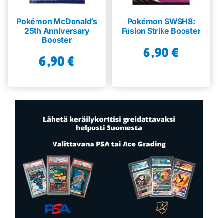
Pokémon McDonald’s
Pokémon SWSH8:
25th Anniversary
Fusion Strike Booster
Booster
6,90
€
6,90
€