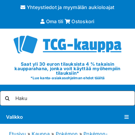
Skip
Yhteystiedot ja myymälän aukioloajat
to
content
Oma tili
Ostoskori
Saat yli 30 euron tilauksista 4 % takaisin
kaupparahana, jonka voit käyttää myöhempiin
tilauksiin*
*
Lue kanta-asiakasohjelman ehdot täältä
Etsi
...
Valikko
Pokémon
Etusivu
»
Kauppa
»
Pokémon
»
Pokémon-