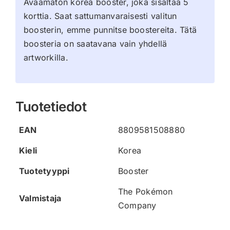
Avaamaton korea booster, joka sisältää 5
korttia. Saat sattumanvaraisesti valitun
boosterin, emme punnitse boostereita. Tätä
boosteria on saatavana vain yhdellä
artworkilla.
Tuotetiedot
EAN
8809581508880
Kieli
Korea
Tuotetyyppi
Booster
The Pokémon
Valmistaja
Company