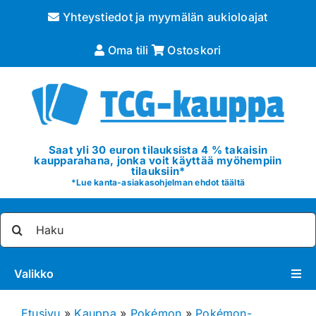
Skip
Yhteystiedot ja myymälän aukioloajat
to
content
Oma tili
Ostoskori
Saat yli 30 euron tilauksista 4 % takaisin
kaupparahana, jonka voit käyttää myöhempiin
tilauksiin*
*
Lue kanta-asiakasohjelman ehdot täältä
Etsi
...
Valikko
Pokémon
Etusivu
»
Kauppa
»
Pokémon
»
Pokémon-