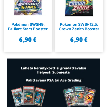
Pokémon SWSH9:
Pokémon SWSH12.5:
Brilliant Stars Booster
Crown Zenith Booster
6,90
€
6,90
€