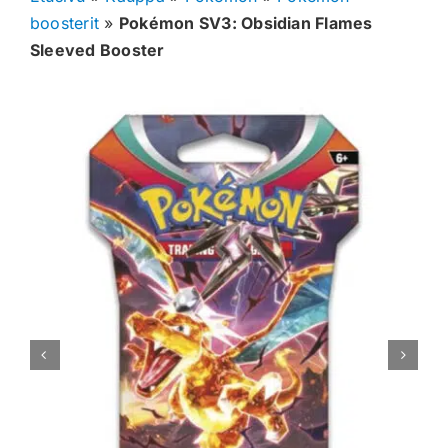
boosterit
»
Pokémon SV3: Obsidian Flames
Muut keräilykortit
Sleeved Booster
Tarvikkeet
Blind Boksit
Ennakot
Greidatut kortit
Irtokortit
Rip & Ship
Greidauspalvelu