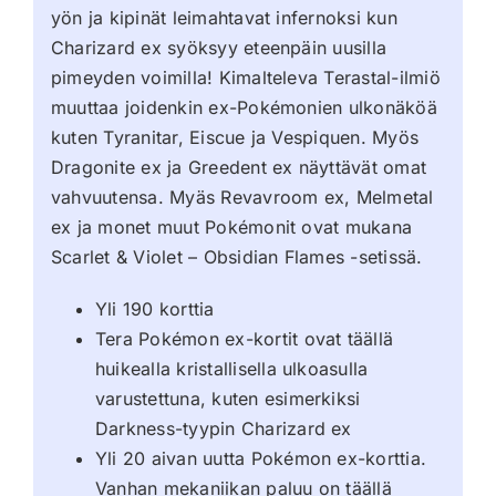
yön ja kipinät leimahtavat infernoksi kun
Charizard ex syöksyy eteenpäin uusilla
pimeyden voimilla! Kimalteleva Terastal-ilmiö
muuttaa joidenkin ex-Pokémonien ulkonäköä
kuten Tyranitar, Eiscue ja Vespiquen. Myös
Dragonite ex ja Greedent ex näyttävät omat
vahvuutensa. Myäs Revavroom ex, Melmetal
ex ja monet muut Pokémonit ovat mukana
Scarlet & Violet – Obsidian Flames -setissä.
Yli 190 korttia
Tera Pokémon ex-kortit ovat täällä
huikealla kristallisella ulkoasulla
varustettuna, kuten esimerkiksi
Darkness-tyypin Charizard ex
Yli 20 aivan uutta Pokémon ex-korttia.
Vanhan mekaniikan paluu on täällä