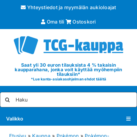
Skip
Yhteystiedot ja myymälän aukioloajat
to
content
Oma tili
Ostoskori
Saat yli 30 euron tilauksista 4 % takaisin
kaupparahana, jonka voit käyttää myöhempiin
tilauksiin*
*
Lue kanta-asiakasohjelman ehdot täältä
Etsi
...
Valikko
Pokémon
Etusivu
»
Kauppa
»
Pokémon
»
Pokémon-