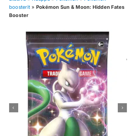
boosterit
»
Pokémon Sun & Moon: Hidden Fates
Muut keräilykortit
Booster
Tarvikkeet
Blind Boksit
Ennakot
Greidatut kortit
Irtokortit
Rip & Ship
Greidauspalvelu