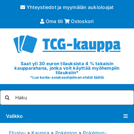
Skip
Yhteystiedot ja myymälän aukioloajat
to
content
Oma tili
Ostoskori
Saat yli 30 euron tilauksista 4 % takaisin
kaupparahana, jonka voit käyttää myöhempiin
tilauksiin*
*
Lue kanta-asiakasohjelman ehdot täältä
Etsi
...
Valikko
Pokémon
Etusivu
»
Kauppa
»
Pokémon
»
Pokémon-