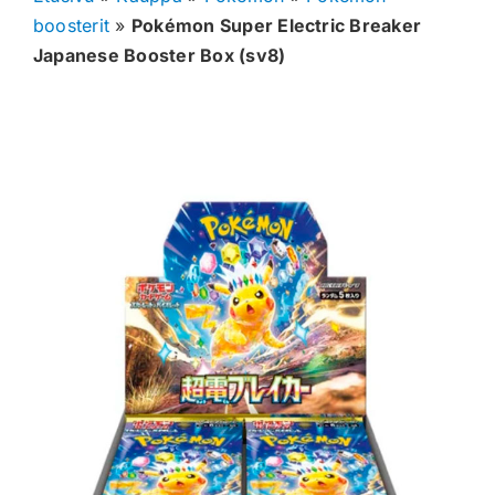
boosterit
»
Pokémon Super Electric Breaker
Muut keräilykortit
Japanese Booster Box (sv8)
Tarvikkeet
Blind Boksit
Ennakot
Greidatut kortit
Irtokortit
Rip & Ship
Greidauspalvelu