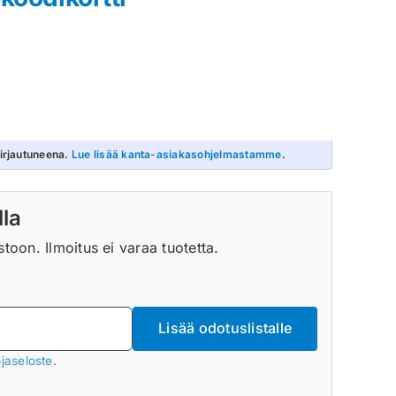
irjautuneena.
Lue lisää kanta-asiakasohjelmastamme
.
lla
oon. Ilmoitus ei varaa tuotetta.
Lisää odotuslistalle
jaseloste
.