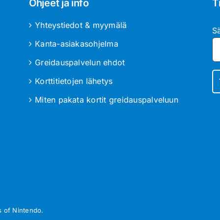
Ohjeet ja info
T
Yhteystiedot & myymälä
S
Kanta-asiakasohjelma
Greidauspalvelun ehdot
Korttitietojen lähetys
Miten pakata kortit greidauspalveluun
 of Nintendo.