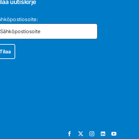
ilaa uutiskirje
ähköpostiosoite: