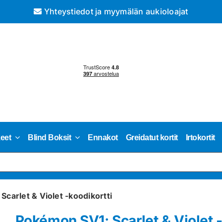
Yhteystiedot ja myymälän aukioloajat
keet
Blind Boksit
Ennakot
Greidatut kortit
Irtokortit
carlet & Violet -koodikortti
Pokémon SV1: Scarlet & Violet -