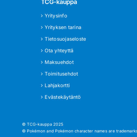
TCG-kauppa
Yritysinfo
Yrityksen tarina
Tietosuojaseloste
Ota yhteyttä
Maksuehdot
Toimitusehdot
Lahjakortti
Evästekäytäntö
© TCG-kauppa
2025
© Pokémon and Pokémon character names are trademarks