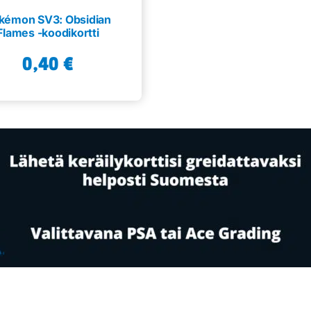
kémon SV3: Obsidian
Flames -koodikortti
0,40
€