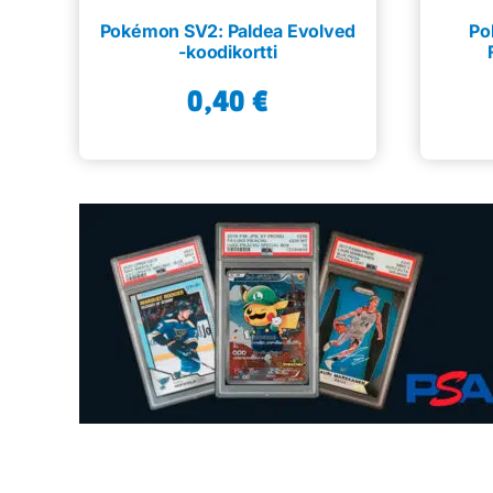
Pokémon SV2: Paldea Evolved
Po
-koodikortti
0,40
€