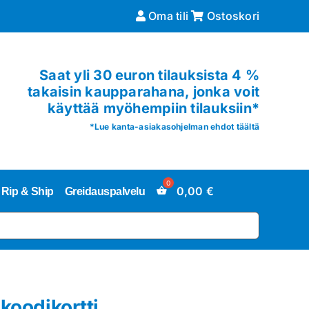
Oma tili
Ostoskori
Saat yli 30 euron tilauksista 4 %
takaisin kaupparahana, jonka voit
käyttää myöhempiin tilauksiin*
*
Lue kanta-asiakasohjelman ehdot täältä
0,00
€
Rip & Ship
Greidauspalvelu
koodikortti