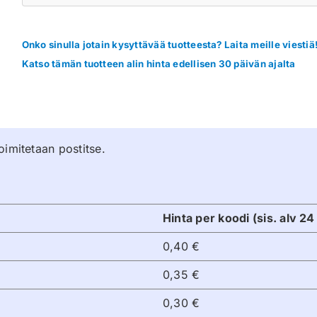
Onko sinulla jotain kysyttävää tuotteesta? Laita meille viestiä
Katso tämän tuotteen alin hinta edellisen 30 päivän ajalta
oimitetaan postitse.
Hinta per koodi (sis. alv 2
0,40 €
0,35 €
0,30 €