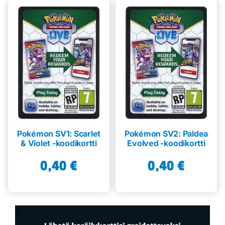
Pokémon SV1: Scarlet
Pokémon SV2: Paldea
& Violet -koodikortti
Evolved -koodikortti
0,40
€
0,40
€