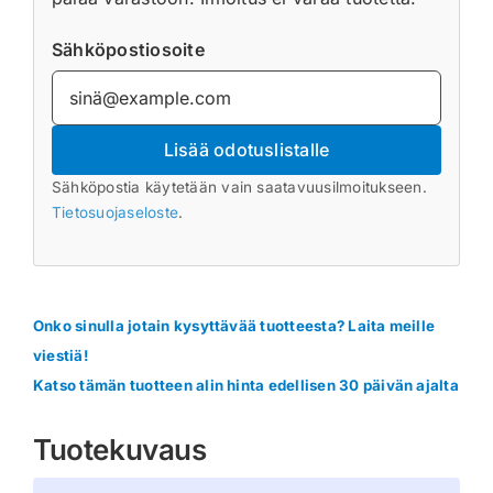
Sähköpostiosoite
Lisää odotuslistalle
Sähköpostia käytetään vain saatavuusilmoitukseen.
Tietosuojaseloste
.
Onko sinulla jotain kysyttävää tuotteesta? Laita meille
viestiä!
Katso tämän tuotteen alin hinta edellisen 30 päivän ajalta
Tuotekuvaus