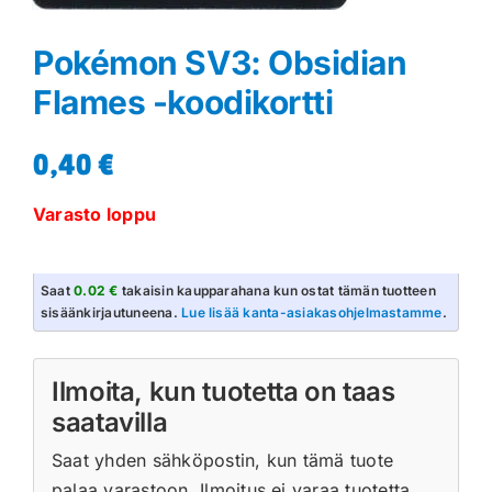
Pokémon SV3: Obsidian
Flames -koodikortti
0,40
€
Varasto loppu
Saat
0.02 €
takaisin kaupparahana kun ostat tämän tuotteen
sisäänkirjautuneena.
Lue lisää kanta-asiakasohjelmastamme
.
Ilmoita, kun tuotetta on taas
saatavilla
Saat yhden sähköpostin, kun tämä tuote
palaa varastoon. Ilmoitus ei varaa tuotetta.