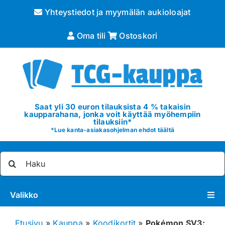
Skip
Yhteystiedot ja myymälän aukioloajat
to
content
Oma tili
Ostoskori
Saat yli 30 euron tilauksista 4 % takaisin
kaupparahana, jonka voit käyttää myöhempiin
tilauksiin*
*
Lue kanta-asiakasohjelman ehdot täältä
Etsi
...
Valikko
Pokémon
Etusivu
»
Kauppa
»
Koodikortit
»
Pokémon SV3: