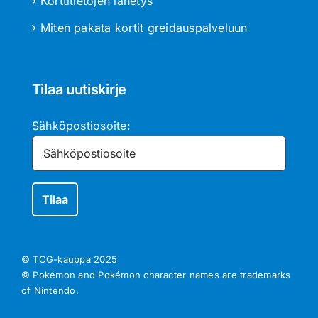
Korttitietojen lähetys
Miten pakata kortit greidauspalveluun
Tilaa uutiskirje
Sähköpostiosoite:
© TCG-kauppa
2025
© Pokémon and Pokémon character names are trademarks
of Nintendo.