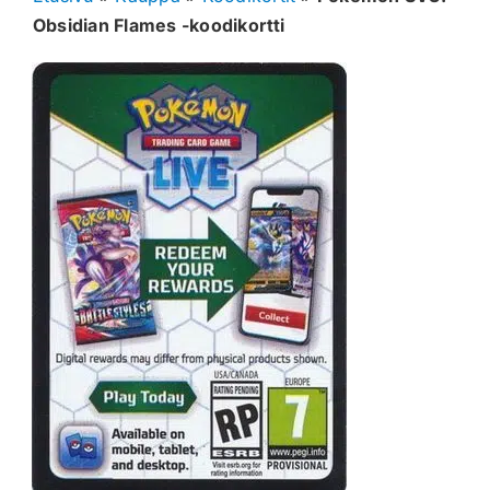
Obsidian Flames -koodikortti
Muut keräilykortit
Tarvikkeet
Blind Boksit
Ennakot
Greidatut kortit
Irtokortit
Rip & Ship
Greidauspalvelu