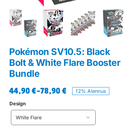
Pokémon SV10.5: Black
Bolt & White Flare Booster
Bundle
44,90
€
–
78,90
€
12% Alennus
Hintaluokka:
44,90 €
Design
-

78,90 €