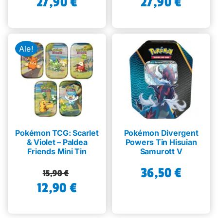
27,90
€
27,90
€
Ale!
Pokémon TCG: Scarlet
Pokémon Divergent
& Violet – Paldea
Powers Tin Hisuian
Friends Mini Tin
Samurott V
36,50
€
Alkuperäinen
Nykyinen
15,90
€
12,90
hinta
hinta
€
oli:
on:
15,90 €.
12,90 €.