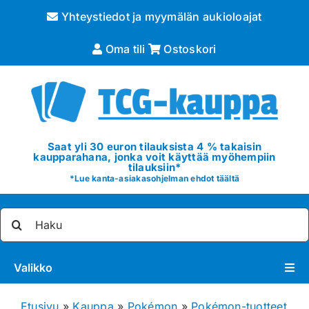
Skip
Yhteystiedot ja myymälän aukioloajat
to
content
Oma tili
Ostoskori
Saat yli 30 euron tilauksista 4 % takaisin
kaupparahana, jonka voit käyttää myöhempiin
tilauksiin*
*
Lue kanta-asiakasohjelman ehdot täältä
Etsi
...
Valikko
Pokémon
Etusivu
»
Kauppa
»
Pokémon
»
Pokémon-tuotteet