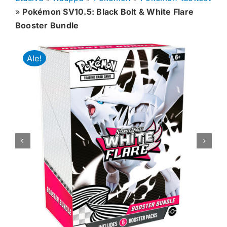
»
Pokémon SV10.5: Black Bolt & White Flare
Muut keräilykortit
Booster Bundle
Tarvikkeet
Ale!
Blind Boksit
Ennakot
Greidatut kortit
Irtokortit
Rip & Ship
Greidauspalvelu