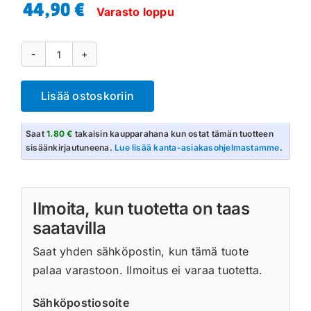
44,90
€
Varasto loppu
Pokémon
SV10.5:
Lisää ostoskoriin
Black
Bolt
Saat
1.80 €
takaisin kaupparahana kun ostat tämän tuotteen
&
sisäänkirjautuneena.
Lue lisää kanta-asiakasohjelmastamme
.
White
Flare
Booster
Ilmoita, kun tuotetta on taas
Bundle
saatavilla
määrä
Saat yhden sähköpostin, kun tämä tuote
palaa varastoon. Ilmoitus ei varaa tuotetta.
Sähköpostiosoite