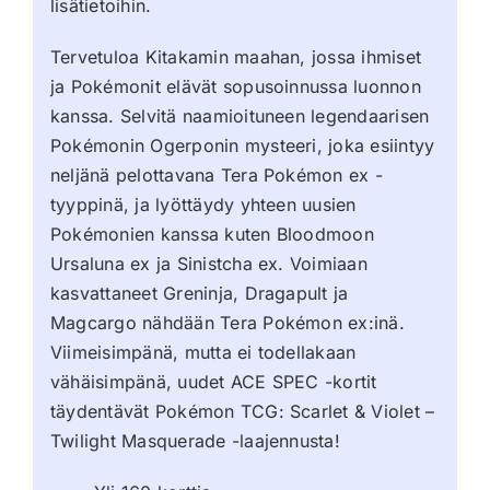
lisätietoihin.
Tervetuloa Kitakamin maahan, jossa ihmiset
ja Pokémonit elävät sopusoinnussa luonnon
kanssa. Selvitä naamioituneen legendaarisen
Pokémonin Ogerponin mysteeri, joka esiintyy
neljänä pelottavana Tera Pokémon ex -
tyyppinä, ja lyöttäydy yhteen uusien
Pokémonien kanssa kuten Bloodmoon
Ursaluna ex ja Sinistcha ex. Voimiaan
kasvattaneet Greninja, Dragapult ja
Magcargo nähdään Tera Pokémon ex:inä.
Viimeisimpänä, mutta ei todellakaan
vähäisimpänä, uudet ACE SPEC -kortit
täydentävät Pokémon TCG: Scarlet & Violet –
Twilight Masquerade -laajennusta!