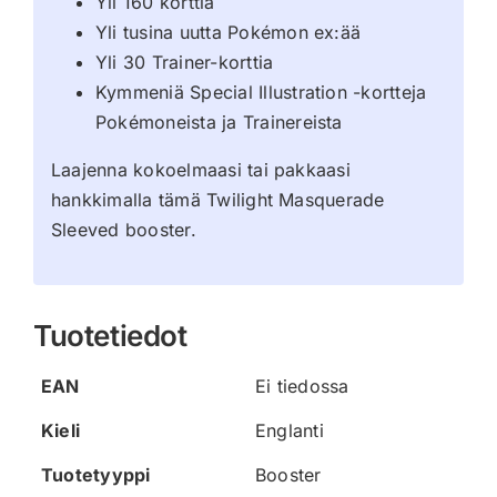
Yli 160 korttia
Yli tusina uutta Pokémon ex:ää
Yli 30 Trainer-korttia
Kymmeniä Special Illustration -kortteja
Pokémoneista ja Trainereista
Laajenna kokoelmaasi tai pakkaasi
hankkimalla tämä Twilight Masquerade
Sleeved booster.
Tuotetiedot
EAN
Ei tiedossa
Kieli
Englanti
Tuotetyyppi
Booster