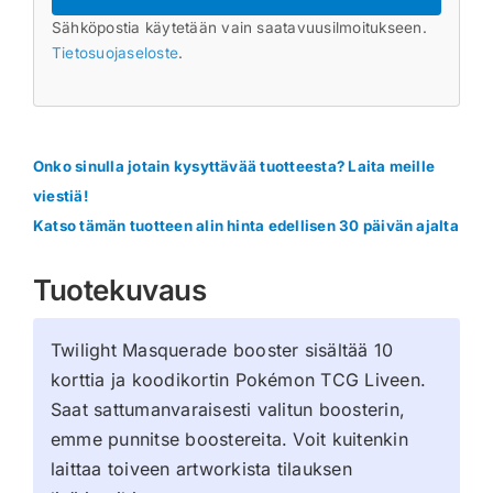
Sähköpostia käytetään vain saatavuusilmoitukseen.
Tietosuojaseloste
.
Onko sinulla jotain kysyttävää tuotteesta? Laita meille
viestiä!
Katso tämän tuotteen alin hinta edellisen 30 päivän ajalta
Tuotekuvaus
Twilight Masquerade booster sisältää 10
korttia ja koodikortin Pokémon TCG Liveen.
Saat sattumanvaraisesti valitun boosterin,
emme punnitse boostereita. Voit kuitenkin
laittaa toiveen artworkista tilauksen