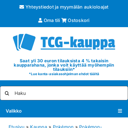
Skip
Yhteystiedot ja myymälän aukioloajat
to
content
Oma tili
Ostoskori
Saat yli 30 euron tilauksista 4 % takaisin
kaupparahana, jonka voit käyttää myöhempiin
tilauksiin*
*
Lue kanta-asiakasohjelman ehdot täältä
Etsi
...
Valikko
Pokémon
Etusivu
»
Kauppa
»
Pokémon
»
Pokémon-