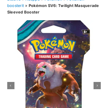
boosterit
»
Pokémon SV6: Twilight Masquerade
Muut keräilykortit
Sleeved Booster
Tarvikkeet
Blind Boksit
Ennakot
Greidatut kortit
Irtokortit
Rip & Ship
Greidauspalvelu