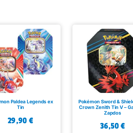
mon Paldea Legends ex
Pokémon Sword & Shield
Tin
Crown Zenith Tin V – Ga
Zapdos
29,90
€
36,50
€