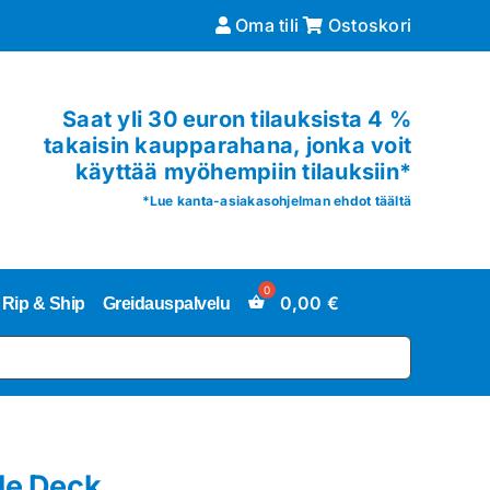
Oma tili
Ostoskori
Saat yli 30 euron tilauksista 4 %
takaisin kaupparahana, jonka voit
käyttää myöhempiin tilauksiin*
*
Lue kanta-asiakasohjelman ehdot täältä
0,00
€
Rip & Ship
Greidauspalvelu
le Deck