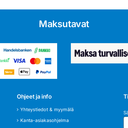
Maksutavat
Ohjeet ja info
T
Yhteystiedot & myymälä
S
Kanta-asiakasohjelma