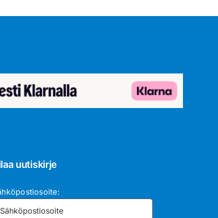
ilaa uutiskirje
ähköpostiosoite: