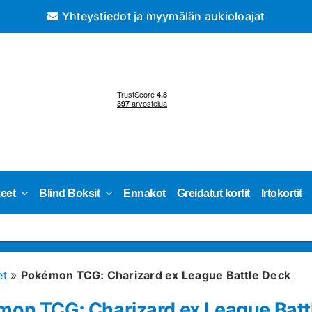
Yhteystiedot ja myymälän aukioloajat
keet
Blind Boksit
Ennakot
Greidatut kortit
Irtokortit
et
»
Pokémon TCG: Charizard ex League Battle Deck
on TCG: Charizard ex League Batt