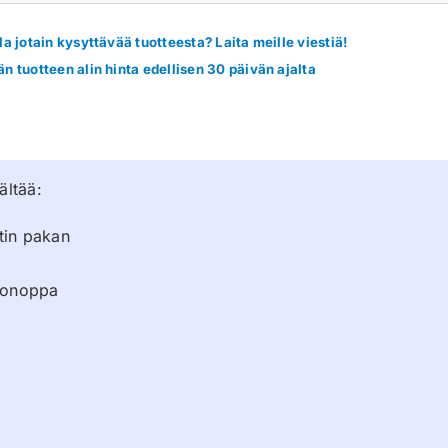
la jotain kysyttävää tuotteesta? Laita meille viestiä!
n tuotteen alin hinta edellisen 30 päivän ajalta
ältää:
tin pakan
ttonoppa