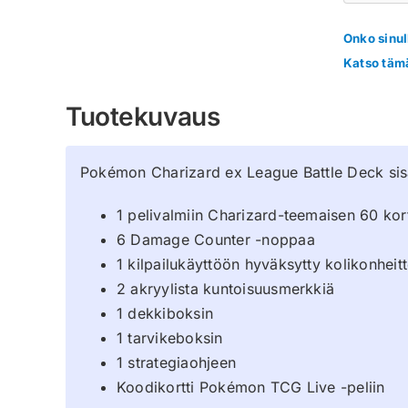
Onko sinul
Katso tämä
Tuotekuvaus
Pokémon Charizard ex League Battle Deck sis
1 pelivalmiin Charizard-teemaisen 60 kor
6 Damage Counter -noppaa
1 kilpailukäyttöön hyväksytty kolikonhei
2 akryylista kuntoisuusmerkkiä
1 dekkiboksin
1 tarvikeboksin
1 strategiaohjeen
Koodikortti Pokémon TCG Live -peliin