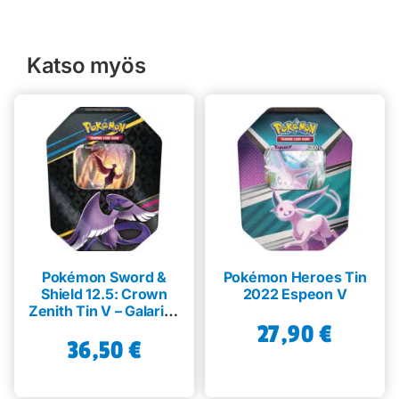
Katso myös
Pokémon Sword &
Pokémon Heroes Tin
Shield 12.5: Crown
2022 Espeon V
Zenith Tin V – Galarian
Articuno
27,90
€
36,50
€