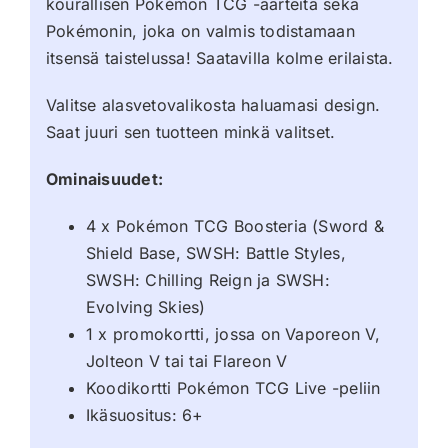
kourallisen Pokémon TCG -aarteita sekä
Pokémonin, joka on valmis todistamaan
itsensä taistelussa! Saatavilla kolme erilaista.
Valitse alasvetovalikosta haluamasi design.
Saat juuri sen tuotteen minkä valitset.
Ominaisuudet:
4 x Pokémon TCG Boosteria (Sword &
Shield Base, SWSH: Battle Styles,
SWSH: Chilling Reign ja SWSH:
Evolving Skies)
1 x promokortti, jossa on Vaporeon V,
Jolteon V tai tai Flareon V
Koodikortti Pokémon TCG Live -peliin
Ikäsuositus: 6+