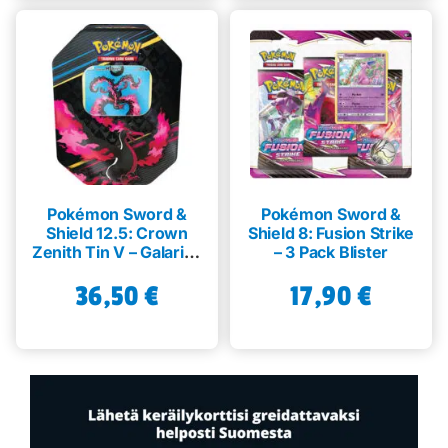
Pokémon Sword &
Pokémon Sword &
Shield 12.5: Crown
Shield 8: Fusion Strike
Zenith Tin V – Galarian
– 3 Pack Blister
Moltres
36,50
€
17,90
€