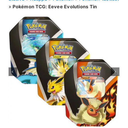
»
Pokémon TCG: Eevee Evolutions Tin
Muut keräilykortit
Tarvikkeet
Blind Boksit
Ennakot
Greidatut kortit
Irtokortit
Rip & Ship
Greidauspalvelu