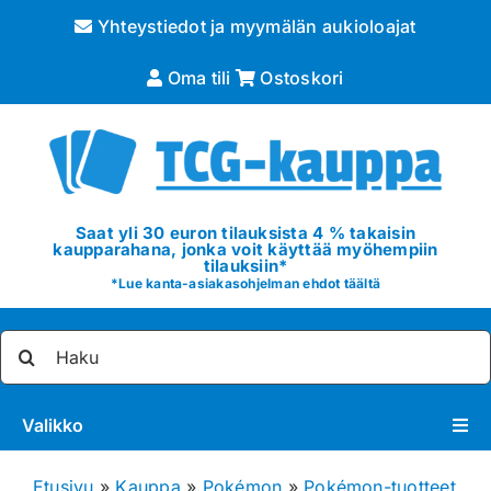
Skip
Yhteystiedot ja myymälän aukioloajat
to
content
Oma tili
Ostoskori
Saat yli 30 euron tilauksista 4 % takaisin
kaupparahana, jonka voit käyttää myöhempiin
tilauksiin*
*
Lue kanta-asiakasohjelman ehdot täältä
Etsi
...
Valikko
Pokémon
Etusivu
»
Kauppa
»
Pokémon
»
Pokémon-tuotteet