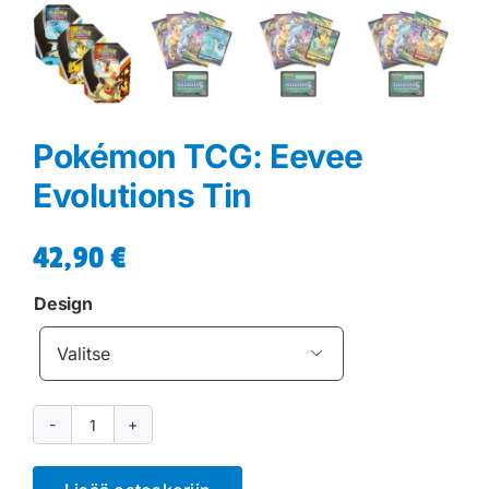
Pokémon TCG: Eevee
Evolutions Tin
42,90
€
Design

Pokémon
TCG: