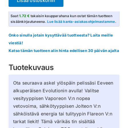
Lisää ostoskoriin
Eevee
Evolutions
Saat
1.72 €
takaisin kaupparahana kun ostat tämän tuotteen
Tin
sisäänkirjautuneena.
Lue lisää kanta-asiakasohjelmastamme
.
määrä
Onko sinulla jotain kysyttävää tuotteesta? Laita meille
viestiä!
Katso tämän tuotteen alin hinta edellisen 30 päivän ajalta
Tuotekuvaus
Ota seuraava askel ylöspäin pelissäsi Eeveen
alkuperäisen Evolutionin avulla! Valitse
vesityyppisen Vaporeon V:n nopea
vetovoima, sähkötyyppisen Jolteon V:n
sähköistävä energia tai tulityypin Flareon V:n
tarkat liekit! Tämä värikäs tin sisältää