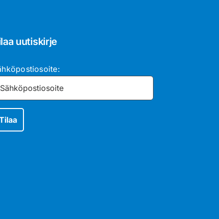
ilaa uutiskirje
ähköpostiosoite: