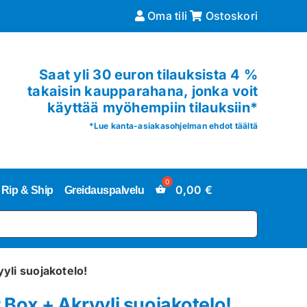
Oma tili
Ostoskori
Saat yli 30 euron tilauksista 4 %
takaisin kaupparahana, jonka voit
käyttää myöhempiin tilauksiin*
*
Lue kanta-asiakasohjelman ehdot täältä
0,00
€
Rip & Ship
Greidauspalvelu
yli suojakotelo!
 Box + Akryyli suojakotelo!