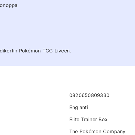
ttonoppa
koodikortin Pokémon TCG Liveen.
0820650809330
Englanti
Elite Trainer Box
The Pokémon Company