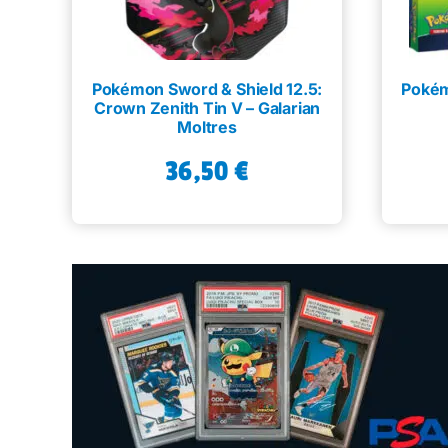
Pokémon Sword & Shield 12.5:
Pokém
Crown Zenith Tin V – Galarian
Moltres
36,50
€