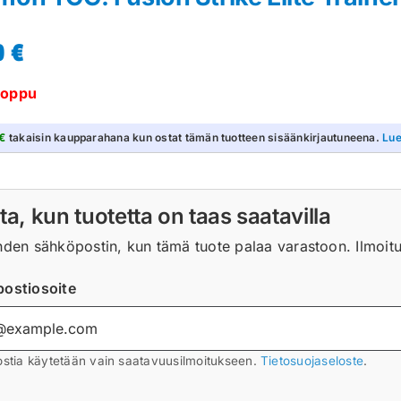
0
€
loppu
€
takaisin kaupparahana kun ostat tämän tuotteen sisäänkirjautuneena.
Lue
ta, kun tuotetta on taas saatavilla
hden sähköpostin, kun tämä tuote palaa varastoon. Ilmoitus
ostiosoite
stia käytetään vain saatavuusilmoitukseen.
Tietosuojaseloste
.