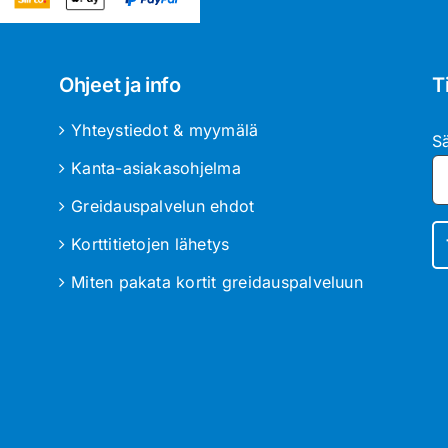
Ohjeet ja info
T
Yhteystiedot & myymälä
S
Kanta-asiakasohjelma
Greidauspalvelun ehdot
Korttitietojen lähetys
Miten pakata kortit greidauspalveluun