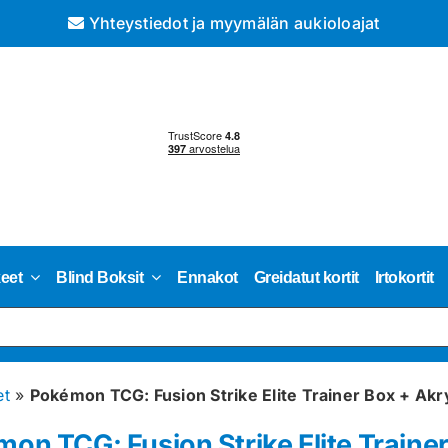
Yhteystiedot ja myymälän aukioloajat
keet
Blind Boksit
Ennakot
Greidatut kortit
Irtokortit
et
»
Pokémon TCG: Fusion Strike Elite Trainer Box + Akry
on TCG: Fusion Strike Elite Trainer