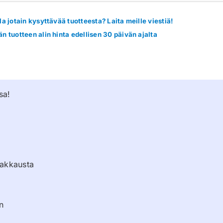
la jotain kysyttävää tuotteesta? Laita meille viestiä!
n tuotteen alin hinta edellisen 30 päivän ajalta
sa!
pakkausta
n