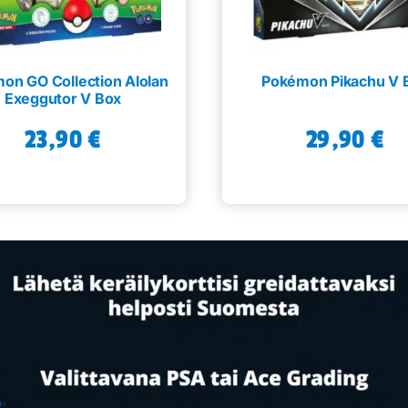
on GO Collection Alolan
Pokémon Pikachu V 
Exeggutor V Box
23,90
€
29,90
€