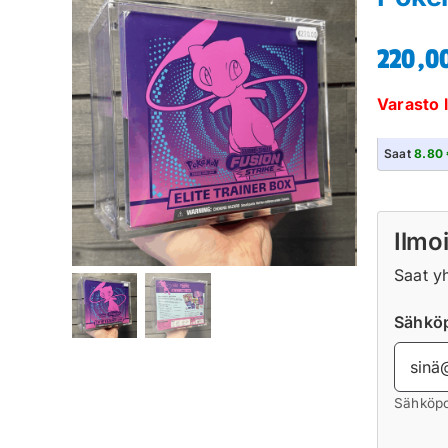
220,0
Varasto 
Saat
8.80 
Ilmoi
Saat y
Sähköp
Sähköpo