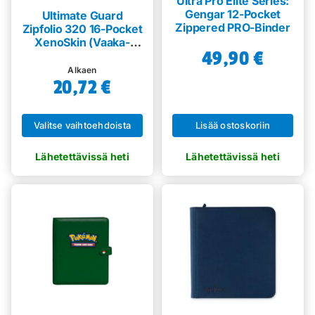
Ultra Pro Elite Series:
Gengar 12-Pocket
Ultimate Guard
Zippered PRO-Binder
Zipfolio 320 16-Pocket
XenoSkin (Vaaka-
49,90
€
kansio)
Alkaen
20,72
€
Valitse vaihtoehdoista
Lisää ostoskoriin
Tällä
tuotteella
on
useampi
muunnelma.
Voit
tehdä
valinnat
tuotteen