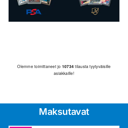
Olemme toimittaneet jo
10734
tilausta tyytyväisille
asiakkaille!
Maksutavat