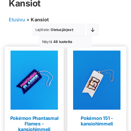
Kansiot
Muut keräilykortit
Etusivu
»
Kansiot
Tarvikkeet
Lajittele:
Oletusjärjestys
Blind Boksit
Näytä
48 tuotetta
Ennakot
Greidatut kortit
Irtokortit
Rip & Ship
Greidauspalvelu
Pokémon Phantasmal
Pokémon 151 -
Flames -
kansiohimmeli
kansiohimmeli