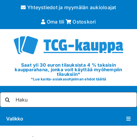
Skip
Yhteystiedot ja myymälän aukioloajat
to
content
Oma tili
Ostoskori
Saat yli 30 euron tilauksista 4 % takaisin
kaupparahana, jonka voit käyttää myöhempiin
tilauksiin*
*
Lue kanta-asiakasohjelman ehdot täältä
Etsi
...
Valikko
Pokémon