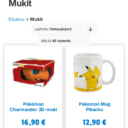
Mukit
Muut keräilykortit
Etusivu
»
Mukit
Tarvikkeet
Lajittele:
Oletusjärjestys
Blind Boksit
Näytä
48 tuotetta
Ennakot
Greidatut kortit
Irtokortit
Rip & Ship
Pokémon
Pokemon Mug
Charmander 3D-muki
Pikachu
Greidauspalvelu
16,90
€
12,90
€