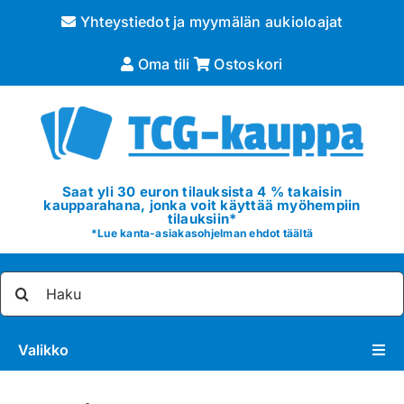
Skip
Yhteystiedot ja myymälän aukioloajat
to
content
Oma tili
Ostoskori
Saat yli 30 euron tilauksista 4 % takaisin
kaupparahana, jonka voit käyttää myöhempiin
tilauksiin*
*
Lue kanta-asiakasohjelman ehdot täältä
Etsi
...
Valikko
Pokémon