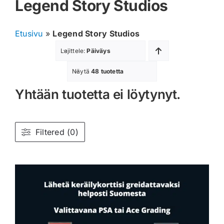
Legend Story Studios
Muut keräilykortit
Etusivu
»
Legend Story Studios
Tarvikkeet
Lajittele:
Päiväys
Blind Boksit
Näytä
48 tuotetta
Yhtään tuotetta ei löytynyt.
Ennakot
Greidatut kortit
Filtered (0)
Irtokortit
Rip & Ship
Greidauspalvelu