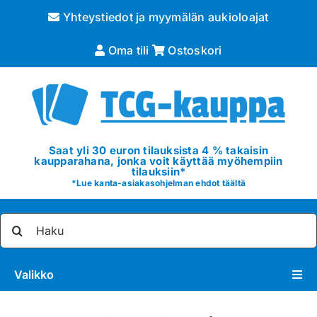
Skip
Yhteystiedot ja myymälän aukioloajat
to
content
Oma tili
Ostoskori
Saat yli 30 euron tilauksista 4 % takaisin
kaupparahana, jonka voit käyttää myöhempiin
tilauksiin*
*
Lue kanta-asiakasohjelman ehdot täältä
Etsi
...
Valikko
Pokémon