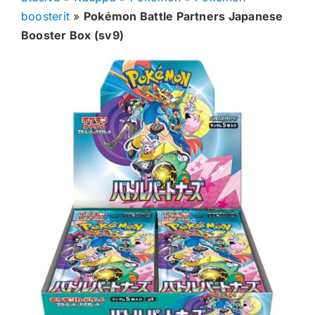
boosterit
»
Pokémon Battle Partners Japanese
Muut keräilykortit
Booster Box (sv9)
Tarvikkeet
Blind Boksit
Ennakot
Greidatut kortit
Irtokortit
Rip & Ship
Greidauspalvelu