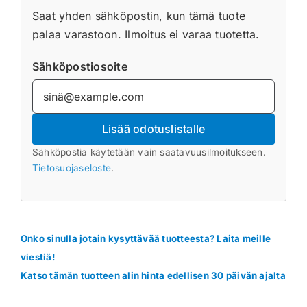
Saat yhden sähköpostin, kun tämä tuote
palaa varastoon. Ilmoitus ei varaa tuotetta.
Sähköpostiosoite
Lisää odotuslistalle
Sähköpostia käytetään vain saatavuusilmoitukseen.
Tietosuojaseloste
.
Onko sinulla jotain kysyttävää tuotteesta? Laita meille
viestiä!
Katso tämän tuotteen alin hinta edellisen 30 päivän ajalta