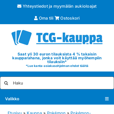
Skip
Yhteystiedot ja myymälän aukioloajat
to
content
Oma tili
Ostoskori
Saat yli 30 euron tilauksista 4 % takaisin
kaupparahana, jonka voit käyttää myöhempiin
tilauksiin*
*
Lue kanta-asiakasohjelman ehdot täältä
Etsi
...
Valikko
Pokémon
Etusivu
»
Kauppa
»
Pokémon
»
Pokémon-