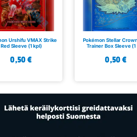
on Urshifu VMAX Strike
Pokémon Stellar Crown 
Red Sleeve (1 kpl)
Trainer Box Sleeve (1 
0,50
€
0,50
€