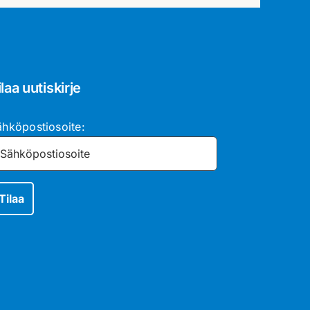
ilaa uutiskirje
ähköpostiosoite: