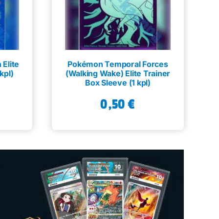
Elite
Pokémon Temporal Forces
kpl)
(Walking Wake) Elite Trainer
Box Sleeve (1 kpl)
0,50
€