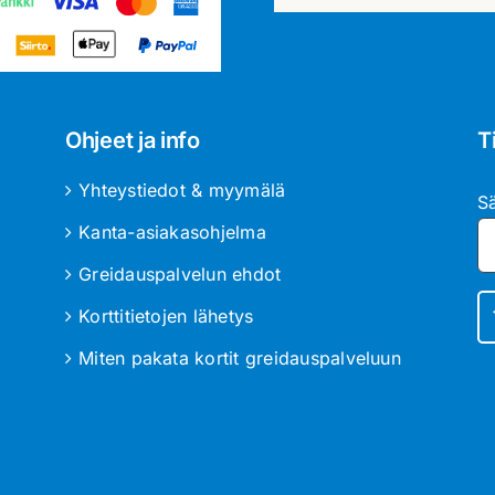
Ohjeet ja info
T
Yhteystiedot & myymälä
S
Kanta-asiakasohjelma
Greidauspalvelun ehdot
Korttitietojen lähetys
Miten pakata kortit greidauspalveluun