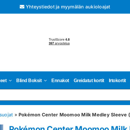
Yhteystiedot ja myymälän aukioloajat
keet
Blind Boksit
Ennakot
Greidatut kortit
Irtokortit
isuojat
»
Pokémon Center Moomoo Milk Medley Sleeve (1
Pokémon Center Moomoo Milk M