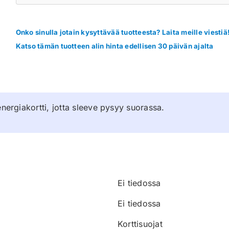
Onko sinulla jotain kysyttävää tuotteesta? Laita meille viestiä
Katso tämän tuotteen alin hinta edellisen 30 päivän ajalta
energiakortti, jotta sleeve pysyy suorassa.
Ei tiedossa
Ei tiedossa
Korttisuojat