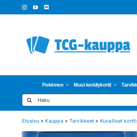
Skip
to
content
Pokémon
Muut keräilykortit
Tarvik
Etsi
...
Etusivu
»
Kauppa
»
Tarvikkeet
»
Kuvalliset kortt