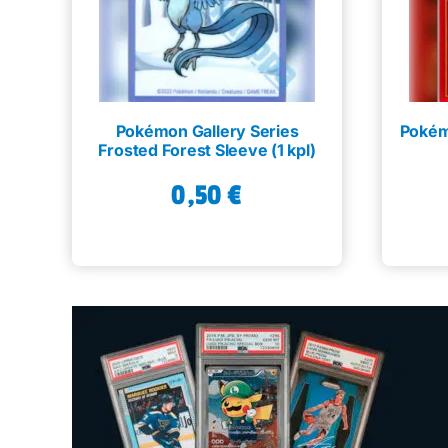
Pokémon Gallery Series
Pokém
Frosted Forest Sleeve (1 kpl)
0,50
€