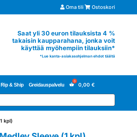
Oma tili
Ostoskori
Saat yli 30 euron tilauksista 4 %
takaisin kaupparahana, jonka voit
käyttää myöhempiin tilauksiin*
*
Lue kanta-asiakasohjelman ehdot täältä
0,00
€
Rip & Ship
Greidauspalvelu
 kpl)
edley Sleeve (1 kpl)