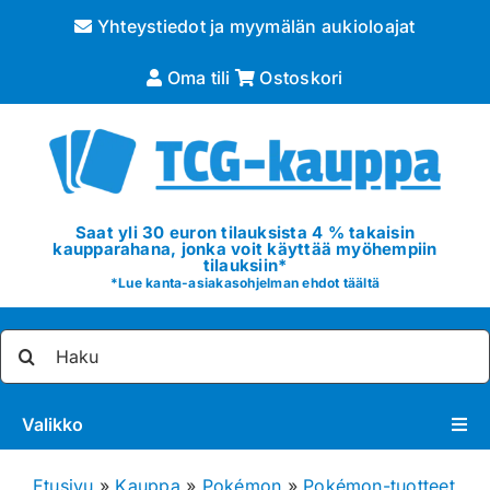
Skip
Yhteystiedot ja myymälän aukioloajat
to
content
Oma tili
Ostoskori
Saat yli 30 euron tilauksista 4 % takaisin
kaupparahana, jonka voit käyttää myöhempiin
tilauksiin*
*
Lue kanta-asiakasohjelman ehdot täältä
Etsi
...
Valikko
Pokémon
Etusivu
»
Kauppa
»
Pokémon
»
Pokémon-tuotteet