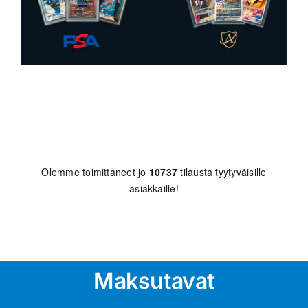
Olemme toimittaneet jo
10737
tilausta tyytyväisille
asiakkaille!
Maksutavat