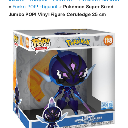
»
Funko POP! -figuurit
»
Pokémon Super Sized
Muut keräilykortit
Jumbo POP! Vinyl Figure Ceruledge 25 cm
Tarvikkeet
Blind Boksit
Ennakot
Greidatut kortit
Irtokortit
Rip & Ship
Greidauspalvelu