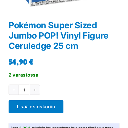
Pokémon Super Sized
Jumbo POP! Vinyl Figure
Ceruledge 25 cm
54,90
€
2 varastossa
Pokémon
Super
Lisää ostoskoriin
Sized
Jumbo
POP!
Saat
2.20 €
takaisin kaupparahana kun ostat tämän tuotteen