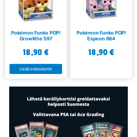
Pokémon Funko POP!
Pokémon Funko POP!
Growlithe 597
Espeon 884
18,90
€
18,90
€
Lisää ostoskoriin