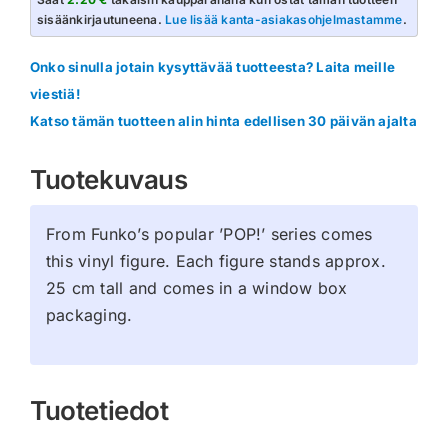
Vinyl
sisäänkirjautuneena.
Lue lisää kanta-asiakasohjelmastamme
.
Figure
Ceruledge
Onko sinulla jotain kysyttävää tuotteesta? Laita meille
25
viestiä!
cm
Katso tämän tuotteen alin hinta edellisen 30 päivän ajalta
määrä
Tuotekuvaus
From Funko’s popular ’POP!’ series comes
this vinyl figure. Each figure stands approx.
25 cm tall and comes in a window box
packaging.
Tuotetiedot