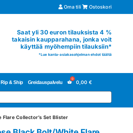
Oma tili
Ostoskori
Saat yli 30 euron tilauksista 4 %
takaisin kaupparahana, jonka voit
käyttää myöhempiin tilauksiin*
*
Lue kanta-asiakasohjelman ehdot täältä
0,00
€
Rip & Ship
Greidauspalvelu
Flare Collector’s Set Blister
se Black Bolt/White Flare