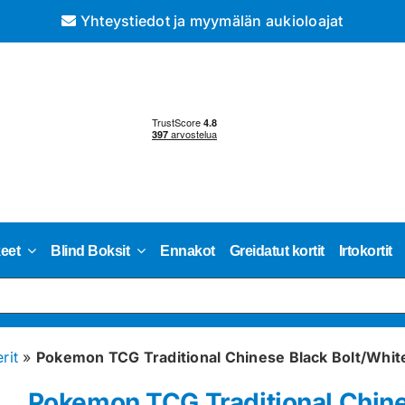
Yhteystiedot ja myymälän aukioloajat
keet
Blind Boksit
Ennakot
Greidatut kortit
Irtokortit
rit
»
Pokemon TCG Traditional Chinese Black Bolt/White 
Pokemon TCG Traditional Chine