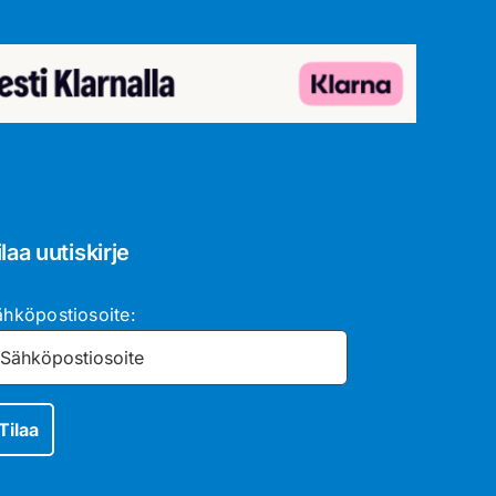
ilaa uutiskirje
ähköpostiosoite: