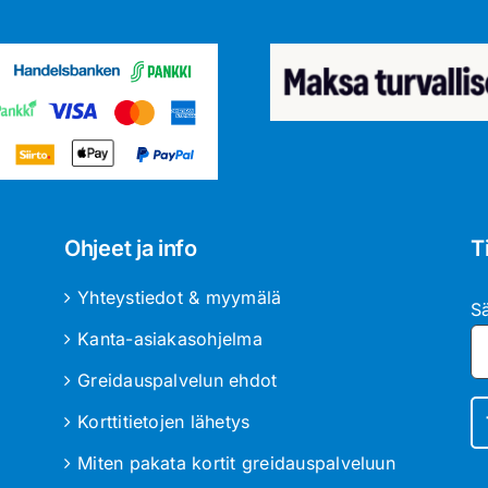
Ohjeet ja info
T
Yhteystiedot & myymälä
S
Kanta-asiakasohjelma
Greidauspalvelun ehdot
Korttitietojen lähetys
Miten pakata kortit greidauspalveluun