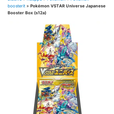
boosterit
»
Pokémon VSTAR Universe Japanese
Muut keräilykortit
Booster Box (s12a)
Tarvikkeet
Blind Boksit
Ennakot
Greidatut kortit
Irtokortit
Rip & Ship
Greidauspalvelu