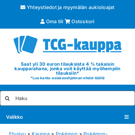
Skip
Yhteystiedot ja myymälän aukioloajat
to
content
Oma tili
Ostoskori
Saat yli 30 euron tilauksista 4 % takaisin
kaupparahana, jonka voit käyttää myöhempiin
tilauksiin*
*
Lue kanta-asiakasohjelman ehdot täältä
Etsi
...
Valikko
Pokémon
Etusivu
»
Kauppa
»
Pokémon
»
Pokémon-