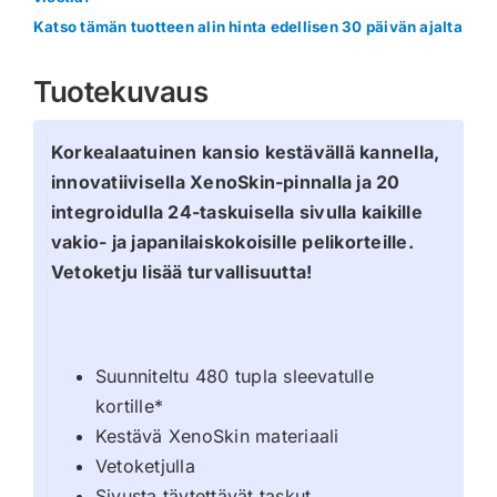
Katso tämän tuotteen alin hinta edellisen 30 päivän ajalta
Tuotekuvaus
Korkealaatuinen kansio kestävällä kannella,
innovatiivisella XenoSkin-pinnalla ja 20
integroidulla 24-taskuisella sivulla kaikille
vakio- ja japanilaiskokoisille pelikorteille.
Vetoketju lisää turvallisuutta!
Suunniteltu 480 tupla sleevatulle
kortille*
Kestävä XenoSkin materiaali
Vetoketjulla
Sivusta täytettävät taskut