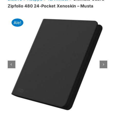
Zipfolio 480 24-Pocket Xenoskin – Musta
Muut keräilykortit
Ale!
Tarvikkeet
Blind Boksit
Ennakot
Greidatut kortit
Irtokortit
Rip & Ship
Greidauspalvelu