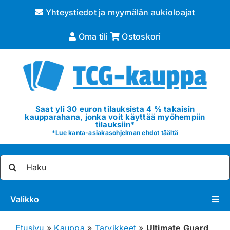
Skip
Yhteystiedot ja myymälän aukioloajat
to
content
Oma tili
Ostoskori
Saat yli 30 euron tilauksista 4 % takaisin
kaupparahana, jonka voit käyttää myöhempiin
tilauksiin*
*
Lue kanta-asiakasohjelman ehdot täältä
Etsi
...
Valikko
Pokémon
Etusivu
»
Kauppa
»
Tarvikkeet
»
Ultimate Guard