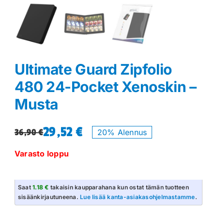
Ultimate Guard Zipfolio
480 24-Pocket Xenoskin –
Musta
29,52
€
36,90
€
20% Alennus
Alkuperäinen
Nykyinen
hinta
hinta
Varasto loppu
oli:
on:
36,90 €.
29,52 €.
Saat
1.18 €
takaisin kaupparahana kun ostat tämän tuotteen
sisäänkirjautuneena.
Lue lisää kanta-asiakasohjelmastamme
.