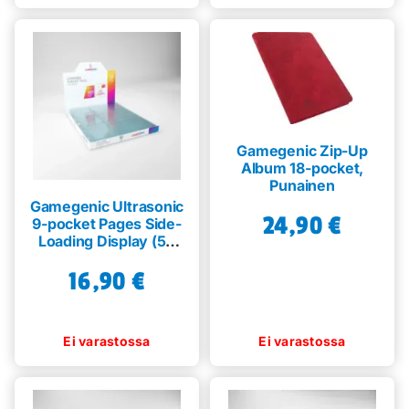
Gamegenic Zip-Up
Album 18-pocket,
Punainen
Gamegenic Ultrasonic
24,90
€
9-pocket Pages Side-
Loading Display (50
kpl)
16,90
€