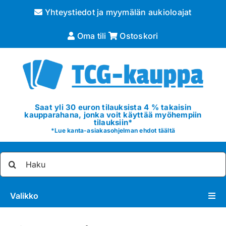
Skip
Yhteystiedot ja myymälän aukioloajat
to
content
Oma tili
Ostoskori
Saat yli 30 euron tilauksista 4 % takaisin
kaupparahana, jonka voit käyttää myöhempiin
tilauksiin*
*
Lue kanta-asiakasohjelman ehdot täältä
Etsi
...
Valikko
Pokémon