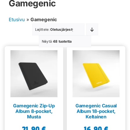
Gamegenic
Muut keräilykortit
Etusivu
»
Gamegenic
Tarvikkeet
Lajittele:
Oletusjärjestys
Blind Boksit
Näytä
48 tuotetta
Ennakot
Greidatut kortit
Irtokortit
Rip & Ship
Gamegenic Zip-Up
Gamegenic Casual
Album 8-pocket,
Album 18-pocket,
Greidauspalvelu
Musta
Keltainen
21,90
€
16,90
€