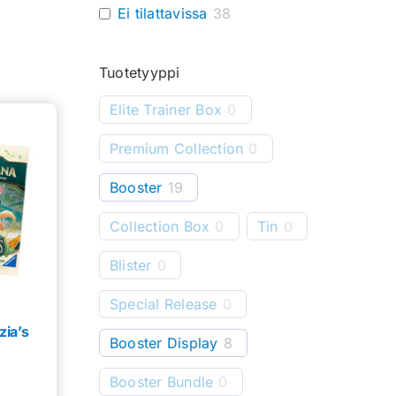
Ei tilattavissa
38
Tuotetyyppi
Elite Trainer Box
0
Premium Collection
0
Booster
19
Collection Box
0
Tin
0
Blister
0
Special Release
0
zia’s
Booster Display
8
Booster Bundle
0