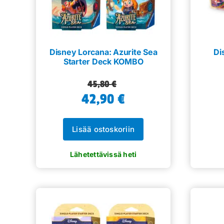
Disney Lorcana: Azurite Sea
Di
Starter Deck KOMBO
Alkuperäinen
Nykyinen
45,80
€
42,90
hinta
hinta
€
oli:
on:
45,80 €.
42,90 €.
Lisää ostoskoriin