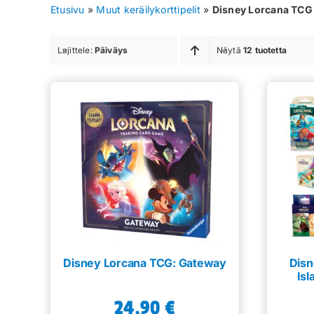
Etusivu
»
Muut keräilykorttipelit
»
Disney Lorcana TCG 
Lajittele:
Päiväys
Näytä
12 tuotetta
Disney Lorcana TCG: Gateway
Disn
Is
24,90
€