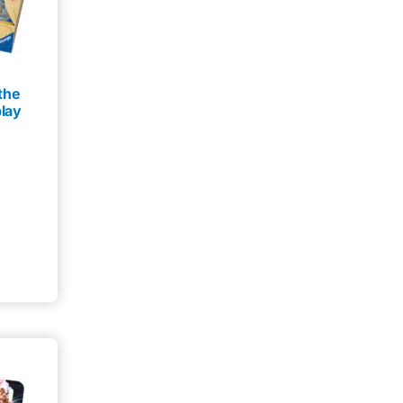
the
play