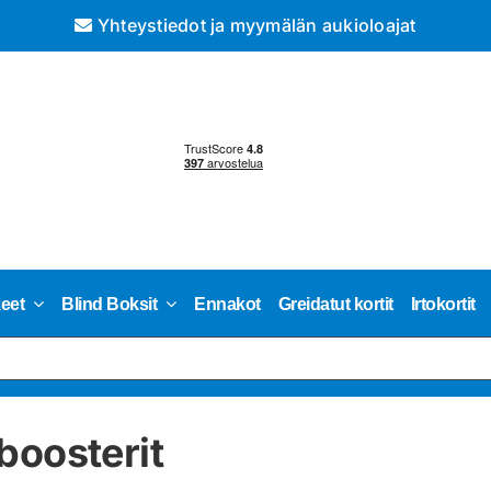
Yhteystiedot ja myymälän aukioloajat
keet
Blind Boksit
Ennakot
Greidatut kortit
Irtokortit
boosterit