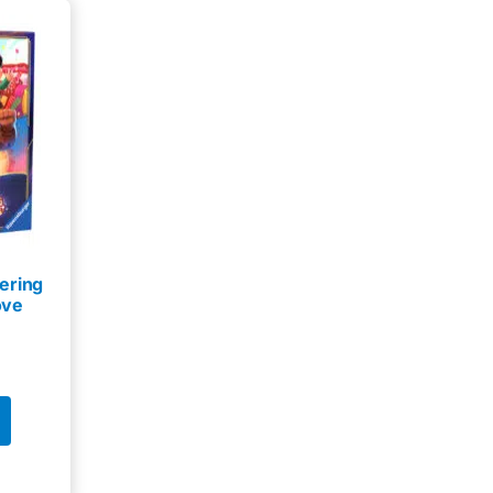
ering
ove