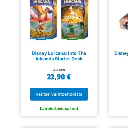
Disney Lorcana: Into The
Disney
Inklands Starter Deck
Alkaen
22,90
€
Valitse vaihtoehdoista
Tällä
tuotteella
on
useampi