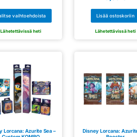
alitse vaihtoehdoista
Lisää ostoskoriin
y Lorcana: Azurite Sea –
Disney Lorcana: Azurit
Custom KOMBO
Booster