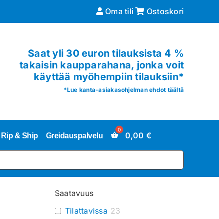
Oma tili
Ostoskori
Saat yli 30 euron tilauksista 4 %
takaisin kaupparahana, jonka voit
käyttää myöhempiin tilauksiin*
*
Lue kanta-asiakasohjelman ehdot täältä
0,00
€
Rip & Ship
Greidauspalvelu
Saatavuus
Tilattavissa
23