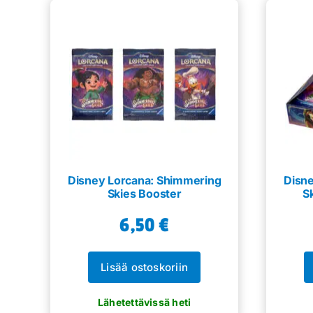
muunnelma.
Voit
tehdä
valinnat
tuotteen
sivulla.
Disney Lorcana: Shimmering
Disn
Skies Booster
S
6,50
€
Lisää ostoskoriin