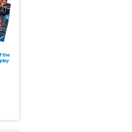
f the
play