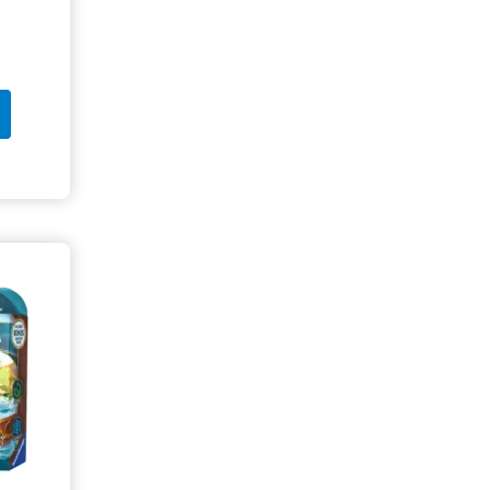
Mysteeri-tuote
0
Figuuri
0
Gift Box
5
Lautapeli
0
Kansiosivut
0
Sticker Album
0
Sticker
0
Mukit
0
Irtokortti
0