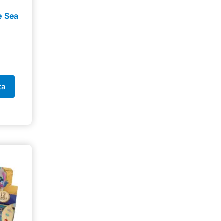
e Sea
ta