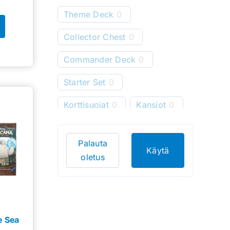
Theme Deck
0
Collector Chest
0
Commander Deck
0
Starter Set
0
Korttisuojat
0
Kansiot
0
Starter Deck
10
Palauta
Pelimatot
0
Käytä
oletus
Korttitelineet
0
Korttien säilytys
0
Bundle
15
e Sea