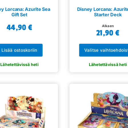
ey Lorcana: Azurite Sea
Disney Lorcana: Azurit
Gift Set
Starter Deck
44,90
€
Alkaen
21,90
€
Lisää ostoskoriin
Valitse vaihtoehdois
Tällä
tuotteella
on
useampi
muunnelma.
Voit
tehdä
valinnat
tuotteen