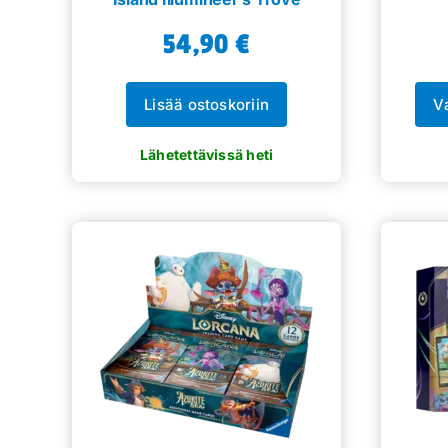
54,90
€
Lisää ostoskoriin
V