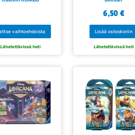
6,50
€
alitse vaihtoehdoista
Lisää ostoskoriin