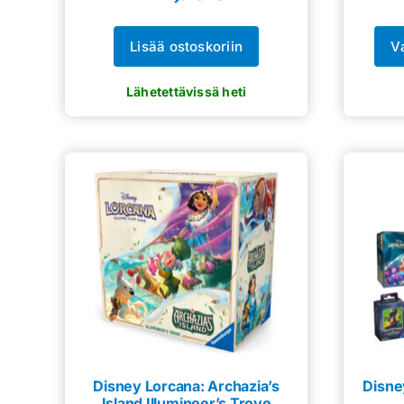
Lisää ostoskoriin
V
Disney Lorcana: Archazia’s
Disne
Island Illumineer’s Trove